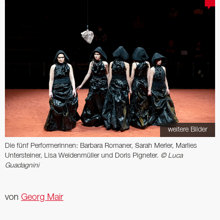
weitere Bilder
Die fünf Performerinnen: Barbara Romaner, Sarah Merler, Marlies
Untersteiner, Lisa Weidenmüller und Doris Pigneter.
© Luca
Guadagnini
von
Georg Mair