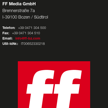
FF Media GmbH
Brennerstraße 7a
I-39100 Bozen / Südtirol
Telefon:
+39 0471 304 500
Fax:
+39 0471 304 510
Email:
info@ff-bz.com
USt-IdNr.:
IT00652330218