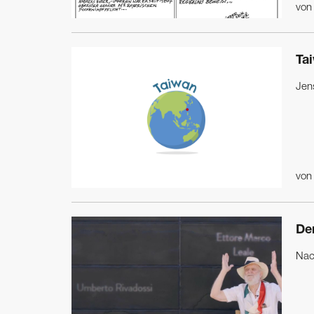
vo
Ta
Jen
vo
De
Nach