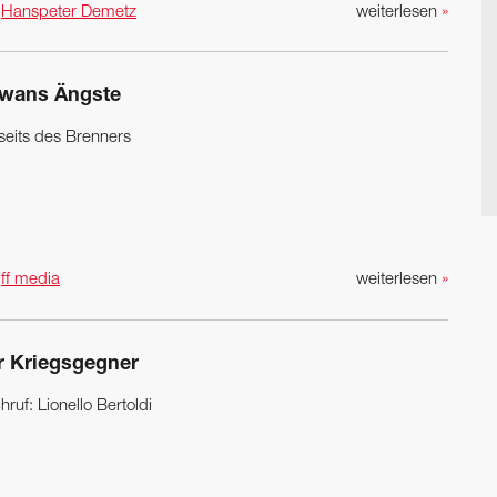
n
Hanspeter Demetz
weiterlesen
»
iwans Ängste
seits des Brenners
n
ff media
weiterlesen
»
r Kriegsgegner
ruf: Lionello Bertoldi