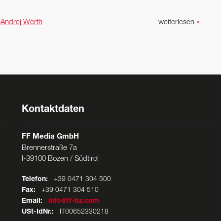
n
Andrej Werth
weiterlesen
»
Kontaktdaten
FF Media GmbH
Brennerstraße 7a
I-39100 Bozen / Südtirol
Telefon:
+39 0471 304 500
Fax:
+39 0471 304 510
Email:
info@ff-bz.com
USt-IdNr.:
IT00652330218