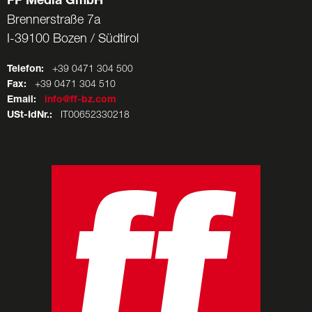
FF Media GmbH
Brennerstraße 7a
I-39100 Bozen / Südtirol
Telefon:
+39 0471 304 500
Fax:
+39 0471 304 510
Email:
info@ff-bz.com
USt-IdNr.:
IT00652330218