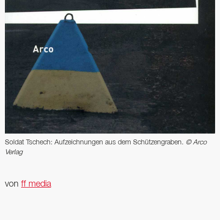
Soldat Tschech: Aufzeichnungen aus dem Schützengraben.
© Arco
Verlag
von
ff media