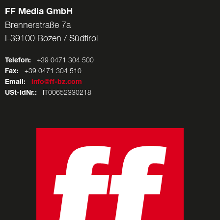
FF Media GmbH
Brennerstraße 7a
I-39100 Bozen / Südtirol
Telefon:
+39 0471 304 500
Fax:
+39 0471 304 510
Email:
info@ff-bz.com
USt-IdNr.:
IT00652330218