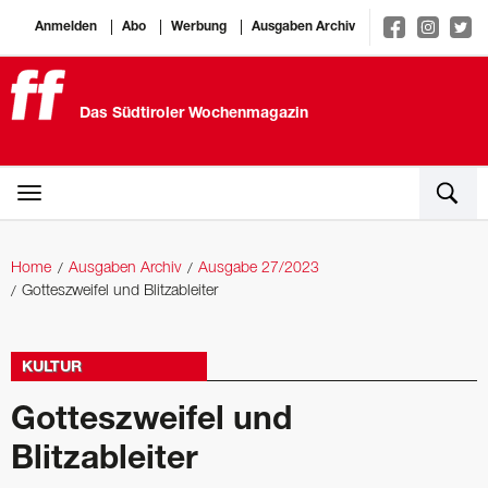
Anmelden
Abo
Werbung
Ausgaben Archiv
Das Südtiroler Wochenmagazin
Home
Ausgaben Archiv
Ausgabe 27/2023
Gotteszweifel und Blitzableiter
KULTUR
Gotteszweifel und
Blitzableiter