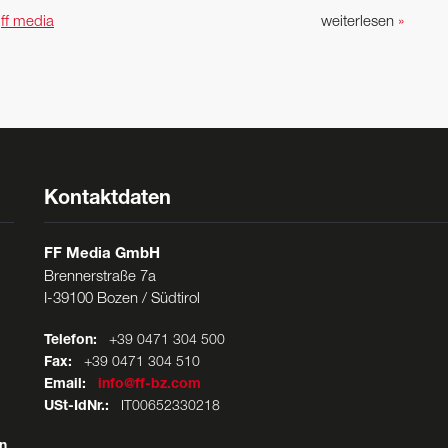
n
ff media
weiterlesen
»
Kontaktdaten
FF Media GmbH
Brennerstraße 7a
I-39100 Bozen / Südtirol
Telefon:
+39 0471 304 500
Fax:
+39 0471 304 510
Email:
info@ff-bz.com
USt-IdNr.:
IT00652330218
n