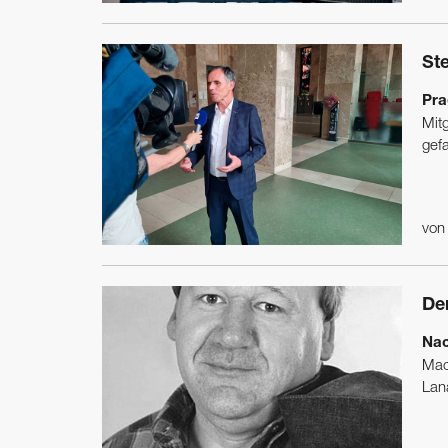
St
Pra
Mit
gefa
vo
De
Nac
Mac
Lana