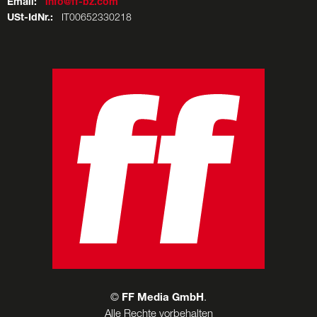
Email:
info@ff-bz.com
USt-IdNr.:
IT00652330218
©
FF Media GmbH
.
Alle Rechte vorbehalten