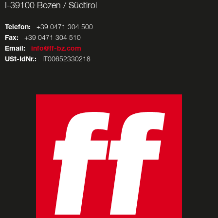
I-39100 Bozen / Südtirol
Telefon:
+39 0471 304 500
Fax:
+39 0471 304 510
Email:
info@ff-bz.com
USt-IdNr.:
IT00652330218