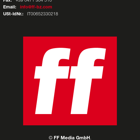
Fax:
+39 0471 304 510
Email:
info@ff-bz.com
USt-IdNr.:
IT00652330218
©
FF Media GmbH
.