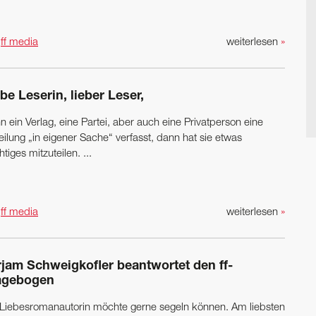
n
ff media
weiterlesen
»
be Leserin, lieber Leser,
 ein Verlag, eine Partei, aber auch eine Privatperson eine
eilung „in eigener Sache“ verfasst, dann hat sie etwas
tiges mitzuteilen. ...
n
ff media
weiterlesen
»
rjam Schweigkofler beantwortet den ff-
agebogen
 Liebesromanautorin möchte gerne segeln können. Am liebsten