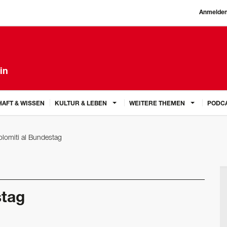
Anmelde
in
AFT & WISSEN
KULTUR & LEBEN
WEITERE THEMEN
PODC
olomiti al Bundestag
stag