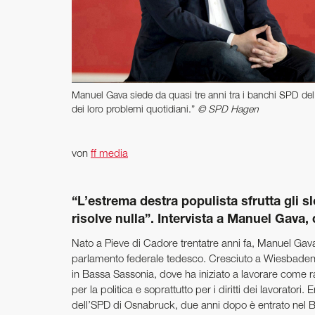
Manuel Gava siede da quasi tre anni tra i banchi SPD de
dei loro problemi quotidiani.”
© SPD Hagen
von
ff media
“L’estrema destra populista sfrutta gli 
risolve nulla”. Intervista a Manuel Gava
Nato a Pieve di Cadore trentatre anni fa, Manuel Gava
parlamento federale tedesco. Cresciuto a Wiesbaden in
in Bassa Sassonia, dove ha iniziato a lavorare come 
per la politica e soprattutto per i diritti dei lavorator
dell’SPD di Osnabruck, due anni dopo è entrato nel 