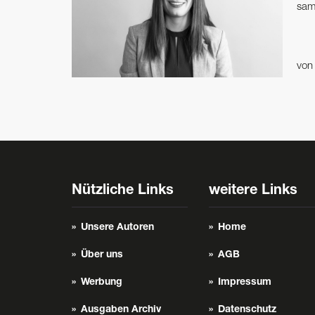
sam
vo
Nützliche Links
weitere Links
Unsere Autoren
Home
Über uns
AGB
Werbung
Impressum
Ausgaben Archiv
Datenschutz