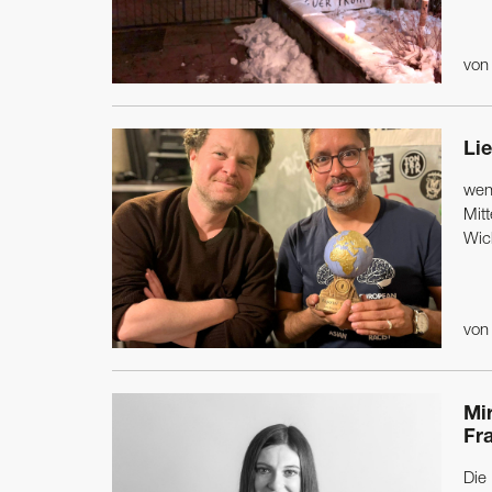
vo
Lie
wenn
Mitt
Wich
vo
Mi
Fr
Die