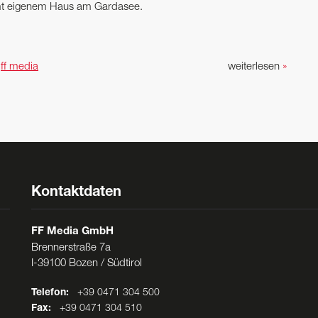
t eigenem Haus am Gardasee.
n
ff media
weiterlesen
»
Kontaktdaten
FF Media GmbH
Brennerstraße 7a
I-39100 Bozen / Südtirol
Telefon:
+39 0471 304 500
Fax:
+39 0471 304 510