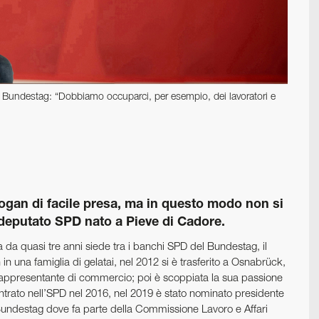
l Bundestag: “Dobbiamo occuparci, per esempio, dei lavoratori e
slogan di facile presa, ma in questo modo non si
, deputato SPD nato a Pieve di Cadore.
 da quasi tre anni siede tra i banchi SPD del Bundestag, il
 una famiglia di gelatai, nel 2012 si è trasferito a Osnabrück,
rappresentante di commercio; poi è scoppiata la sua passione
i. Entrato nell’SPD nel 2016, nel 2019 è stato nominato presidente
Bundestag dove fa parte della Commissione Lavoro e Affari