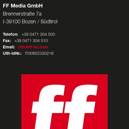
FF Media GmbH
Brennerstraße 7a
I-39100 Bozen / Südtirol
Telefon:
+39 0471 304 500
Fax:
+39 0471 304 510
Email:
info@ff-bz.com
USt-IdNr.:
IT00652330218