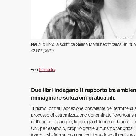
Nel suo libro la scrittrice Selma Mahlknecht cerca un nuo
© Wikipedia
von
ff media
Due libri indagano il rapporto tra ambie
immaginare soluzioni praticabili.
Turismo: ormai l’accezione prevalente del termine su
processo di estremizzazione denominato “overtourism
dell’acqua in sangue, la pioggia di fuoco e ghiaccio, o 
Chi, per esempio, proprio grazie al turismo fabbrica
fondo – si afferma con una legittima dose di realismo – 