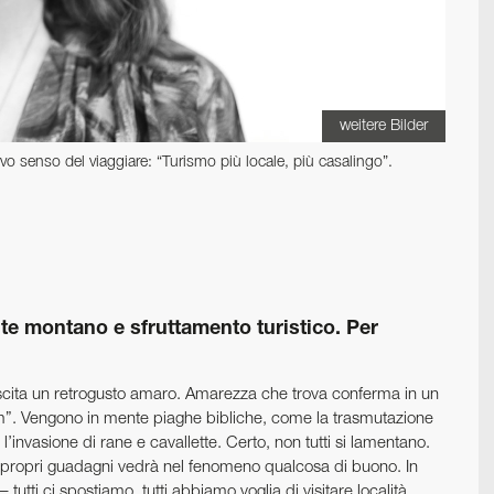
weitere Bilder
vo senso del viaggiare: “Turismo più locale, più casalingo”.
nte montano e sfruttamento turistico. Per
scita un retrogusto amaro. Amarezza che trova conferma in un
”. Vengono in mente piaghe bibliche, come la trasmutazione
l’invasione di rane e cavallette. Certo, non tutti si lamentano.
 i propri guadagni vedrà nel fenomeno qualcosa di buono. In
tutti ci spostiamo, tutti abbiamo voglia di visitare località