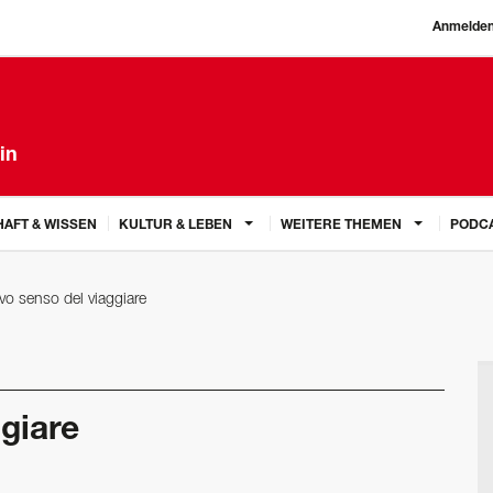
Anmelde
in
AFT & WISSEN
KULTUR & LEBEN
WEITERE THEMEN
PODC
o senso del viaggiare
giare