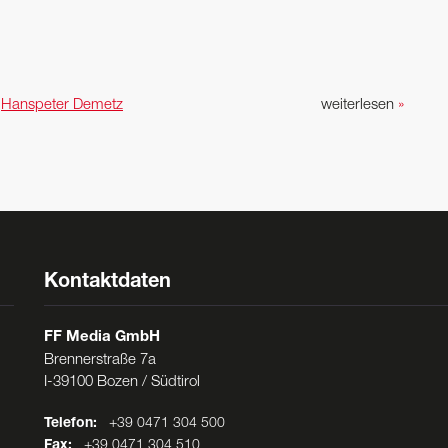
n
Hanspeter Demetz
weiterlesen
»
Kontaktdaten
FF Media GmbH
Brennerstraße 7a
I-39100 Bozen / Südtirol
Telefon:
+39 0471 304 500
Fax:
+39 0471 304 510