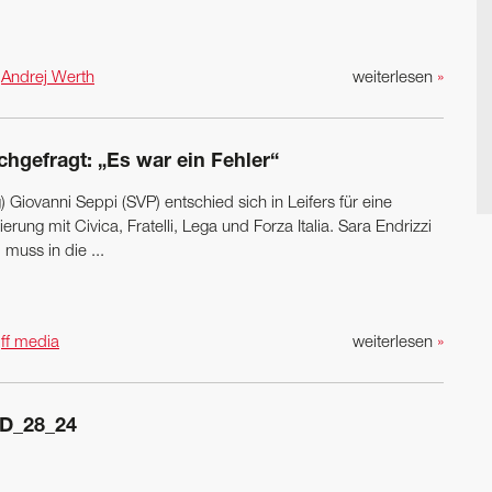
n
Andrej Werth
weiterlesen
»
chgefragt: „Es war ein Fehler“
) Giovanni Seppi (SVP) entschied sich in Leifers für eine
erung mit Civica, Fratelli, Lega und Forza Italia. Sara Endrizzi
 muss in die ...
n
ff media
weiterlesen
»
D_28_24