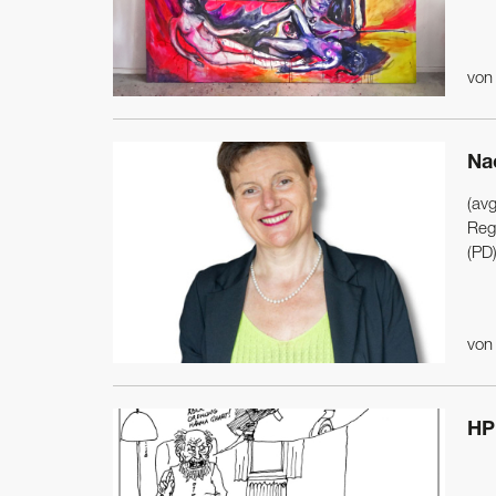
vo
Na
(avg
Regi
(PD)
vo
HP