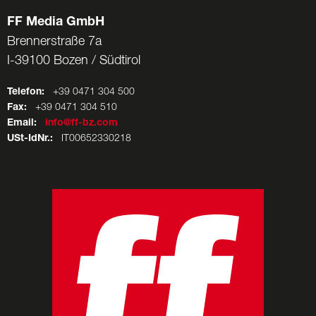
FF Media GmbH
Brennerstraße 7a
I-39100 Bozen / Südtirol
Telefon:
+39 0471 304 500
Fax:
+39 0471 304 510
Email:
info@ff-bz.com
USt-IdNr.:
IT00652330218