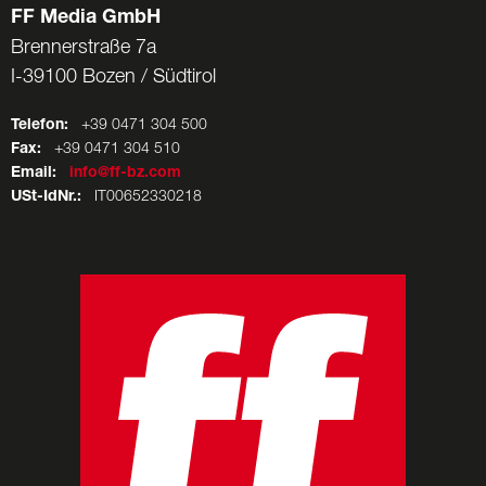
FF Media GmbH
Brennerstraße 7a
I-39100 Bozen / Südtirol
Telefon:
+39 0471 304 500
Fax:
+39 0471 304 510
Email:
info@ff-bz.com
USt-IdNr.:
IT00652330218