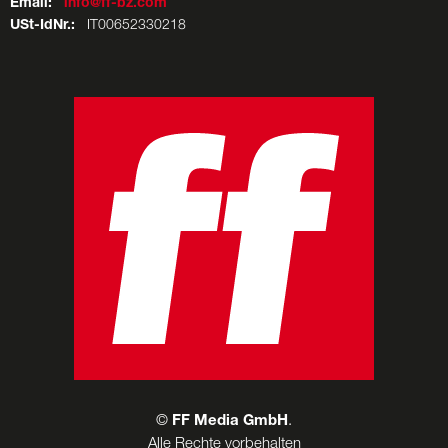
Email:
info@ff-bz.com
USt-IdNr.:
IT00652330218
©
FF Media GmbH
.
Alle Rechte vorbehalten