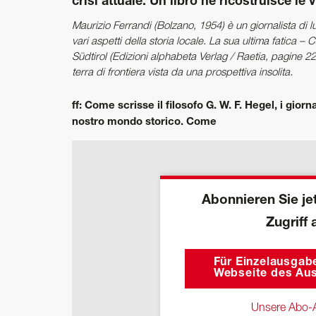
crisi attuale. Un libro ne ricostruisce le
Maurizio Ferrandi (Bolzano, 1954) è un giornalista di l
vari aspetti della storia locale. La sua ultima fatica – C
Südtirol (Edizioni alphabeta Verlag / Raetia, pagine 2
terra di frontiera vista da una prospettiva insolita.
ff: Come scrisse il filosofo G. W. F. Hegel, i gior
nostro mondo storico. Come
Abonnieren Sie jet
Zugriff 
Für Einzelausgabe
Webseite des Aus
Unsere Abo-A