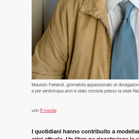
Maurizio Ferrandi, giornalista appassionato di divulgazion
e per venticinque anni è stato cronista presso la sede Ra
von
ff media
I quotidiani hanno contribuito a modellare