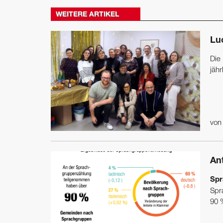
WEITERE ARTIKEL
Lu
Die 
jäh
vo
Ant
Spr
Spr
90 %