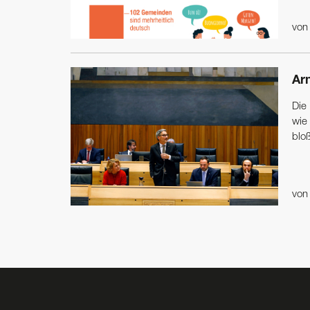
vo
Ar
Die 
wie
blo
vo