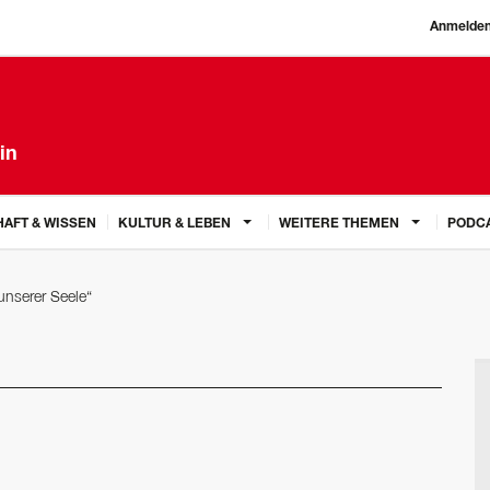
Anmelde
in
AFT & WISSEN
KULTUR & LEBEN
WEITERE THEMEN
PODC
unserer Seele“