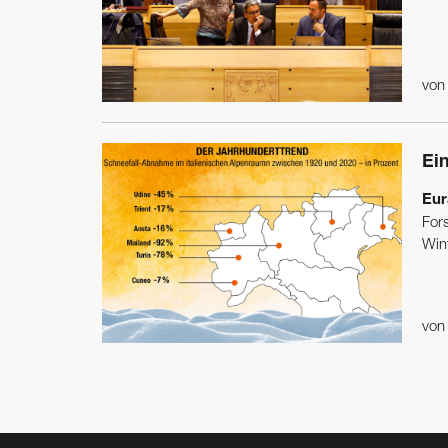
vo
Ei
Eur
For
Wint
vo