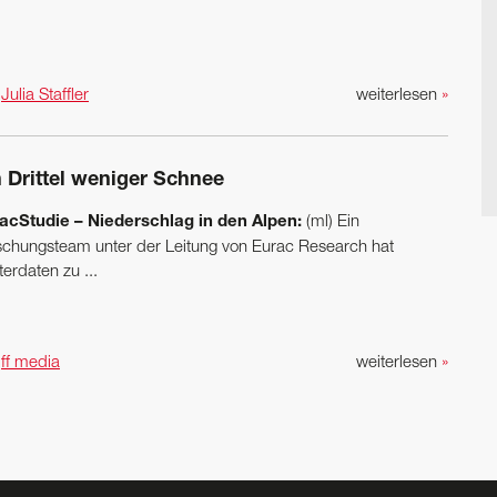
n
Julia Staffler
weiterlesen
»
n Drittel weniger Schnee
acStudie – Niederschlag in den Alpen:
(ml) Ein
schungsteam unter der Leitung von Eurac Research hat
erdaten zu ...
n
ff media
weiterlesen
»