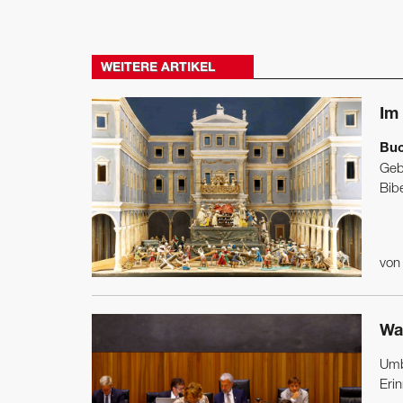
WEITERE ARTIKEL
Im
Buc
Geb
Bibe
vo
Wa
Umb
Erin