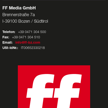
FF Media GmbH
Brennerstraße 7a
I-39100 Bozen / Südtirol
Telefon:
+39 0471 304 500
Fax:
+39 0471 304 510
Email:
info@ff-bz.com
USt-IdNr.:
IT00652330218