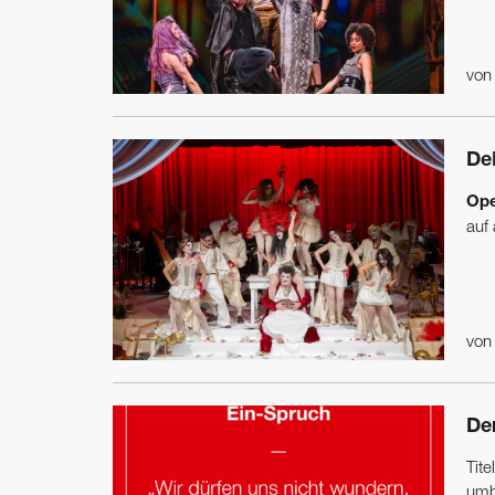
vo
De
Ope
auf 
vo
Der
Tite
um