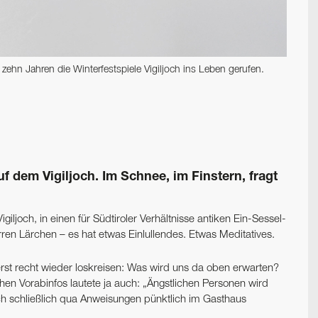
ehn Jahren die Winterfestspiele Vigiljoch ins Leben gerufen.
f dem Vigiljoch. Im Schnee, im Finstern, fragt
giljoch, in einen für Südtiroler Verhältnisse antiken Ein-Sessel-
ürren Lärchen – es hat etwas Einlullendes. Etwas Meditatives.
 recht wieder loskreisen: Was wird uns da oben erwarten?
hen Vorabinfos lautete ja auch: „Ängstlichen Personen wird
ch schließlich qua Anweisungen pünktlich im Gasthaus