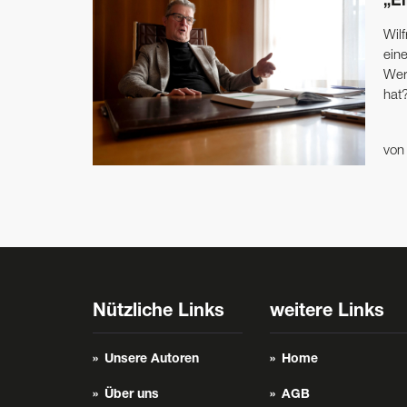
„E
Wilf
eine
Wer 
hat
vo
Nützliche Links
weitere Links
Unsere Autoren
Home
Über uns
AGB