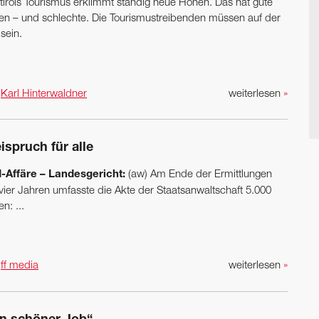
tirols Tourismus erklimmt ständig neue Höhen. Das hat gute
ten – und schlechte. Die Tourismustreibenden müssen auf der
sein.
n
Karl Hinterwaldner
weiterlesen
»
ispruch für alle
-Affäre – Landesgericht:
(aw) Am Ende der Ermittlungen
 vier Jahren umfasste die Akte der Staatsanwaltschaft 5.000
en: ...
n
ff media
weiterlesen
»