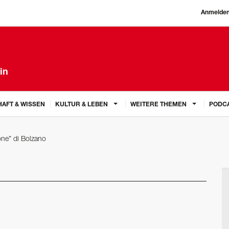
Anmelde
in
AFT & WISSEN
KULTUR & LEBEN
WEITERE THEMEN
PODC
llone” di Bolzano