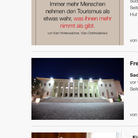
Süd
Sei
Hut 
vo
Fre
Sad
vor
Seit
vo