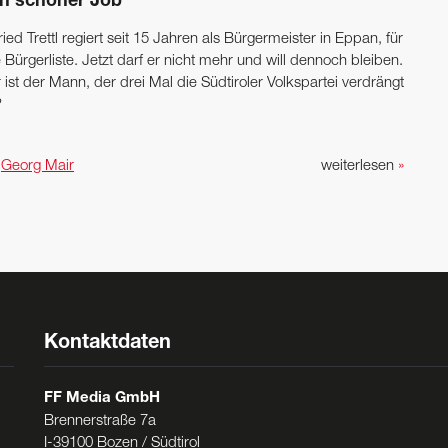
in schöner Job“
ried Trettl regiert seit 15 Jahren als Bürgermeister in Eppan, für
 ­Bürgerliste. Jetzt darf er nicht mehr und will dennoch bleiben.
ist der Mann, der drei Mal die Südtiroler Volkspartei verdrängt
?
n
Georg Mair
weiterlesen
»
Kontaktdaten
FF Media GmbH
Brennerstraße 7a
I-39100 Bozen / Südtirol