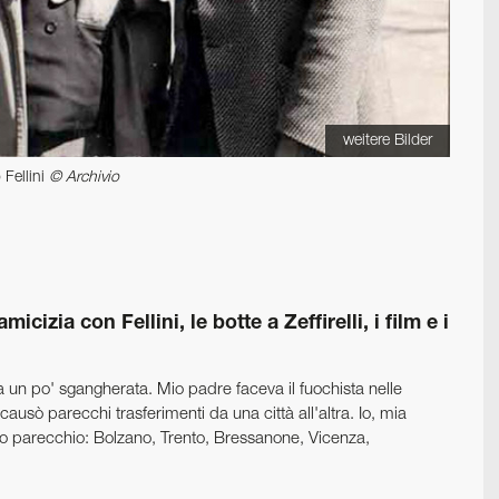
weitere Bilder
 Fellini
© Archivio
cizia con Fellini, le botte a Zeffirelli, i film e i
 un po' sgangherata. Mio padre faceva il fuochista nelle
causò parecchi trasferimenti da una città all'altra. Io, mia
 parecchio: Bolzano, Trento, Bressanone, Vicenza,