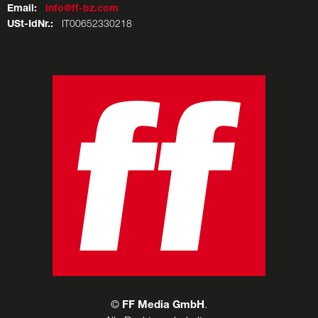
Email:
info@ff-bz.com
USt-IdNr.:
IT00652330218
©
FF Media GmbH
.