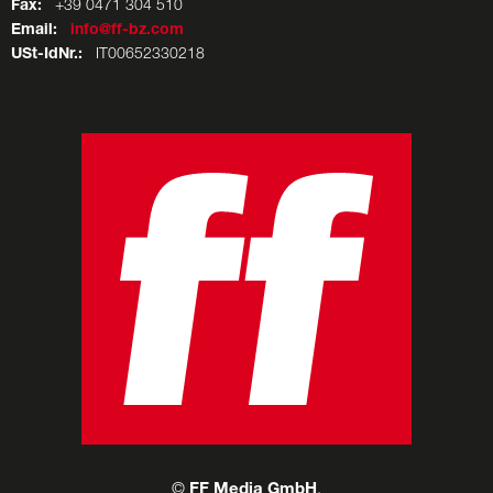
Fax:
+39 0471 304 510
Email:
info@ff-bz.com
USt-IdNr.:
IT00652330218
©
FF Media GmbH
.