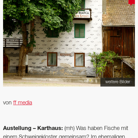
weitere Bilder
von
ff media
Austellung – Karthaus:
(mh) Was haben Fische mit
einem Schweigekloster gemeinsam? Im ehemaligen