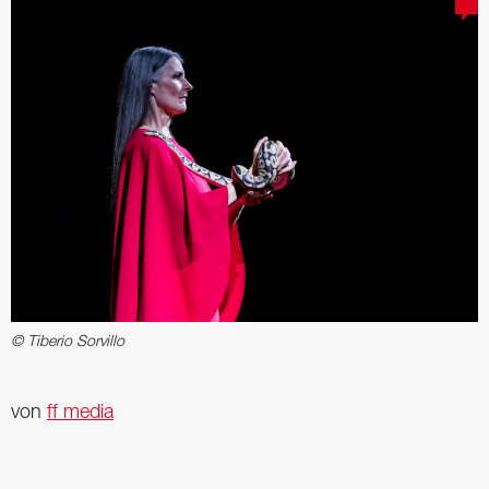
© Tiberio Sorvillo
von
ff media