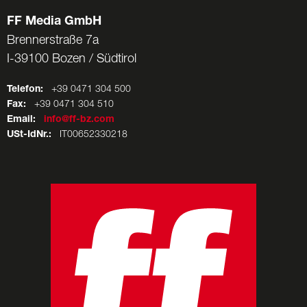
FF Media GmbH
Brennerstraße 7a
I-39100 Bozen / Südtirol
Telefon:
+39 0471 304 500
Fax:
+39 0471 304 510
Email:
info@ff-bz.com
USt-IdNr.:
IT00652330218