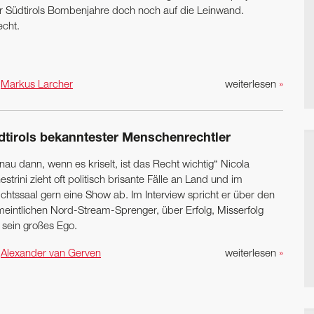
r Südtirols Bombenjahre doch noch auf die Leinwand.
echt.
n
Markus Larcher
weiterlesen
»
tirols ­bekanntester Menschen­rechtler
au dann, wenn es kriselt, ist das Recht wichtig“ Nicola
strini zieht oft politisch brisante Fälle an Land und im
ichtssaal gern eine Show ab. Im Interview spricht er über den
meintlichen Nord-Stream-Sprenger, über Erfolg, Misserfolg
 sein großes Ego.
n
Alexander van Gerven
weiterlesen
»