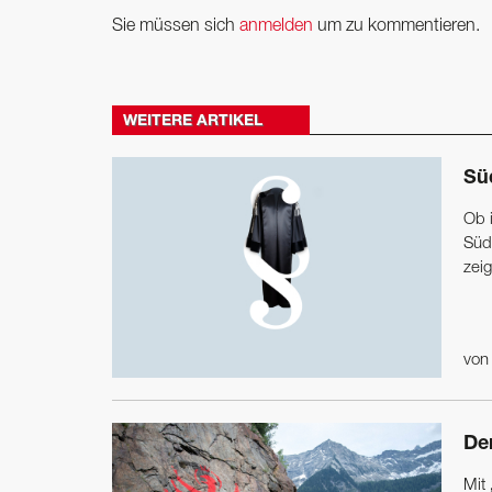
Sie müssen sich
anmelden
um zu kommentieren.
WEITERE ARTIKEL
Sü
Ob 
Süd
zei
vo
De
Mit 