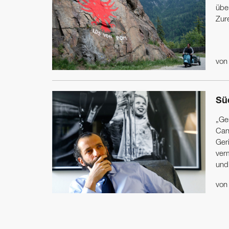
übe
Zur
vo
Süd
„Gen
Cane
Ger
ver
und
vo