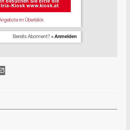
n besuchen Sie bitte die
tria-Kiosk www.kiosk.at
ngebote im Überblick
Bereits Abonnent?
» Anmelden