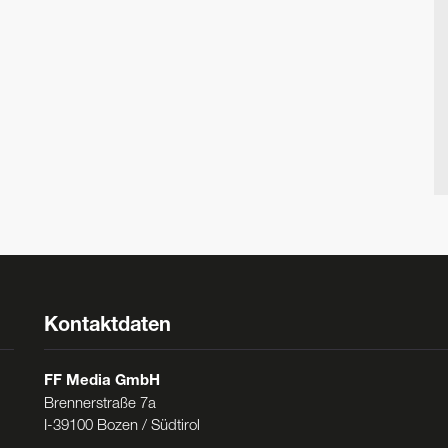
Kontaktdaten
FF Media GmbH
Brennerstraße 7a
I-39100 Bozen / Südtirol