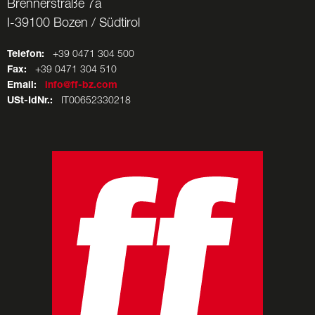
Brennerstraße 7a
I-39100 Bozen / Südtirol
Telefon:
+39 0471 304 500
Fax:
+39 0471 304 510
Email:
info@ff-bz.com
USt-IdNr.:
IT00652330218