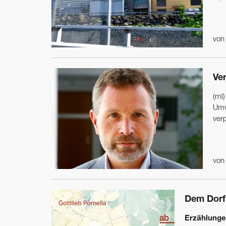
vo
Ve
(ml
Umw
ver
vo
Dem Dorf
Erzählungen