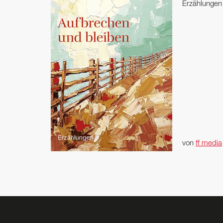
Erzählungen v
von
ff media