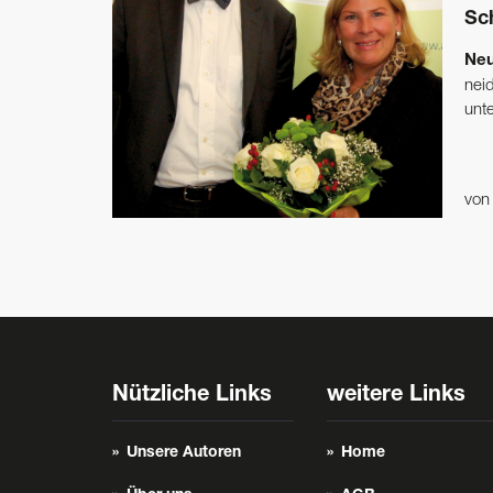
Sc
Neu
nei
unte
vo
Nützliche Links
weitere Links
Unsere Autoren
Home