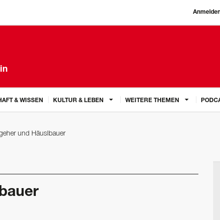
Anmelde
in
AFT & WISSEN
KULTUR & LEBEN
WEITERE THEMEN
PODC
geher und Häuslbauer
lbauer