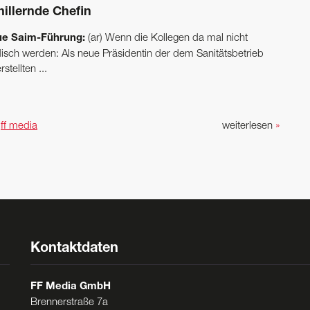
hillernde Chefin
e Saim-Führung:
(ar) Wenn die Kollegen da mal nicht
disch werden: Als neue Präsidentin der dem Sanitätsbetrieb
rstellten ...
n
ff media
weiterlesen
»
Kontaktdaten
FF Media GmbH
Brennerstraße 7a