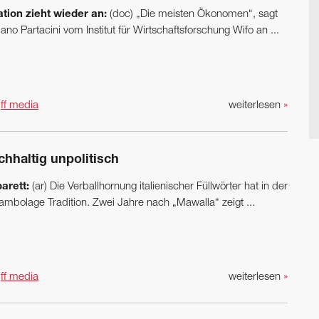
lation zieht wieder an:
(doc) „Die meisten Ökonomen“, sagt
ano Partacini vom Institut für Wirtschaftsforschung Wifo an ...
n
ff media
weiterlesen
»
chhaltig unpolitisch
arett:
(ar) Die Verballhornung italienischer Füllwörter hat in der
ambolage Tradition. Zwei Jahre nach „Mawalla“ zeigt ...
n
ff media
weiterlesen
»