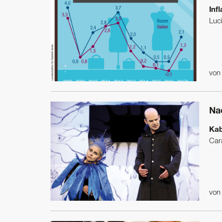
Inf
Luci
vo
Na
Kab
Car
vo