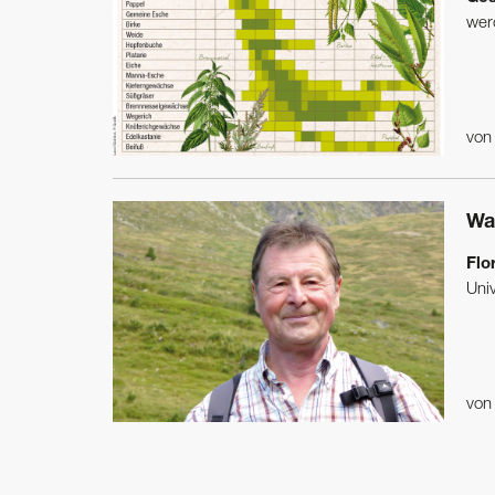
wer
vo
Wa
Flo
Univ
vo