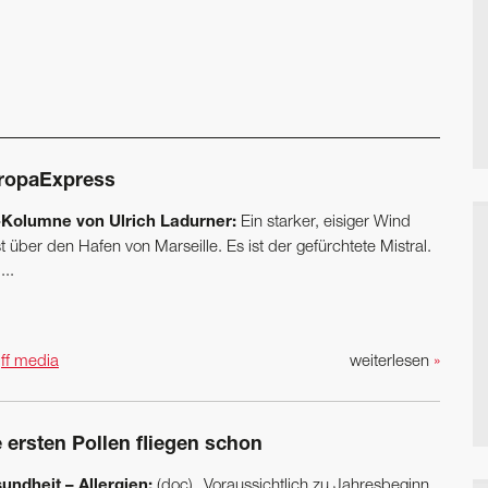
ropaExpress
Kolumne von Ulrich Ladurner:
Ein starker, eisiger Wind
t über den Hafen von Marseille. Es ist der gefürchtete Mistral.
...
n
ff media
weiterlesen
»
 ersten Pollen fliegen schon
undheit – Allergien:
(doc) „Voraussichtlich zu Jahresbeginn