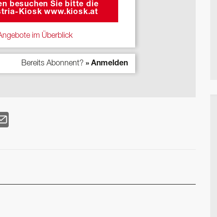
n besuchen Sie bitte die
tria-Kiosk www.kiosk.at
ngebote im Überblick
Bereits Abonnent?
» Anmelden