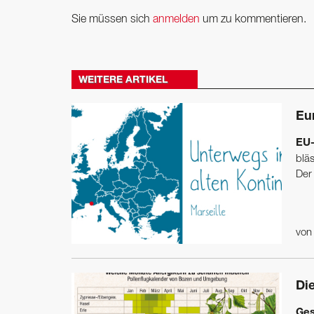
Sie müssen sich
anmelden
um zu kommentieren.
WEITERE ARTIKEL
Eu
EU-
bläs
Der 
vo
Die
Ges