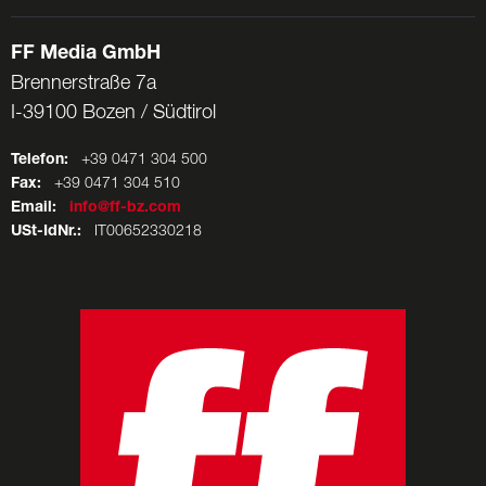
FF Media GmbH
Brennerstraße 7a
I-39100 Bozen / Südtirol
Telefon:
+39 0471 304 500
Fax:
+39 0471 304 510
Email:
info@ff-bz.com
USt-IdNr.:
IT00652330218