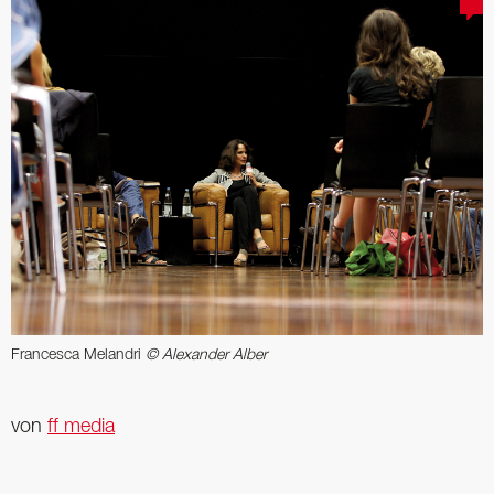
Francesca Melandri
© Alexander Alber
von
ff media