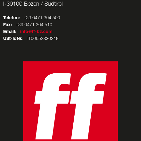
I-39100 Bozen / Südtirol
Telefon:
+39 0471 304 500
Fax:
+39 0471 304 510
Email:
info@ff-bz.com
USt-IdNr.:
IT00652330218