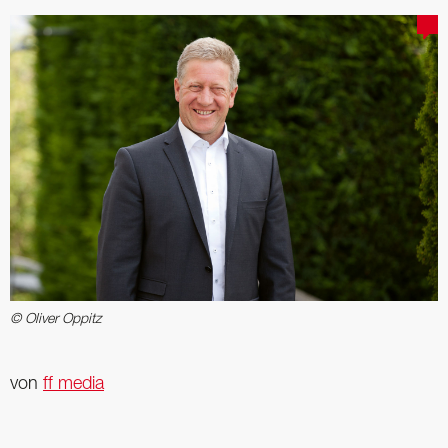
© Oliver Oppitz
von
ff media