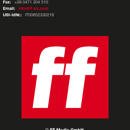
Fax:
+39 0471 304 510
Email:
info@ff-bz.com
USt-IdNr.:
IT00652330218