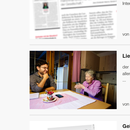
Inte
vo
Lie
der
alle
...
vo
Gel