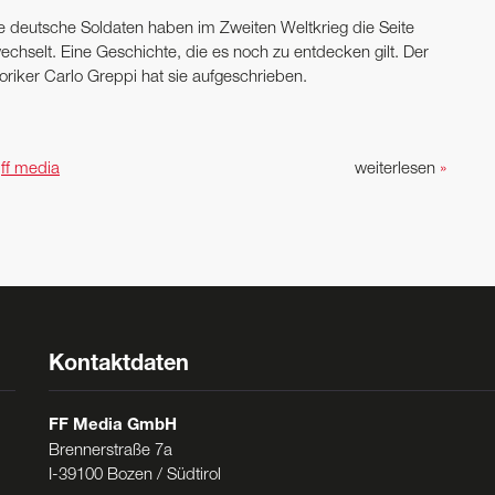
le deutsche Soldaten haben im Zweiten Weltkrieg die Seite
echselt. Eine Geschichte, die es noch zu entdecken gilt. Der
oriker Carlo Greppi hat sie aufgeschrieben.
n
ff media
weiterlesen
»
Kontaktdaten
FF Media GmbH
Brennerstraße 7a
I-39100 Bozen / Südtirol