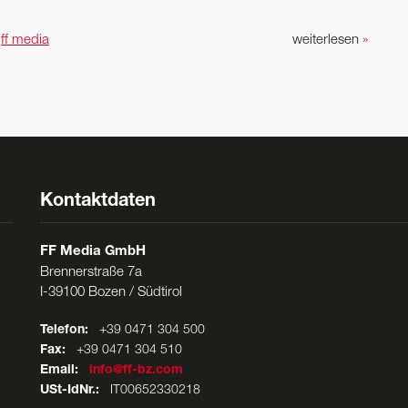
n
ff media
weiterlesen
»
Kontaktdaten
FF Media GmbH
Brennerstraße 7a
I-39100 Bozen / Südtirol
Telefon:
+39 0471 304 500
Fax:
+39 0471 304 510
Email:
info@ff-bz.com
USt-IdNr.:
IT00652330218