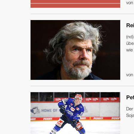
vo
Re
(nd)
übe
wie 
vo
Pe
Der
Soj