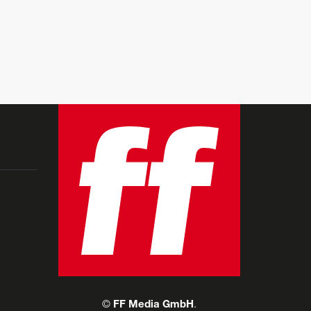
©
FF Media GmbH
.