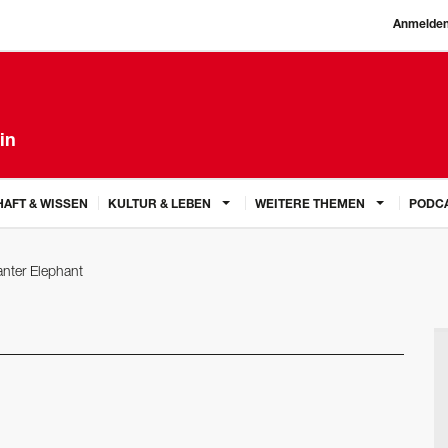
Anmelde
in
AFT & WISSEN
KULTUR & LEBEN
WEITERE THEMEN
PODC
anter Elephant