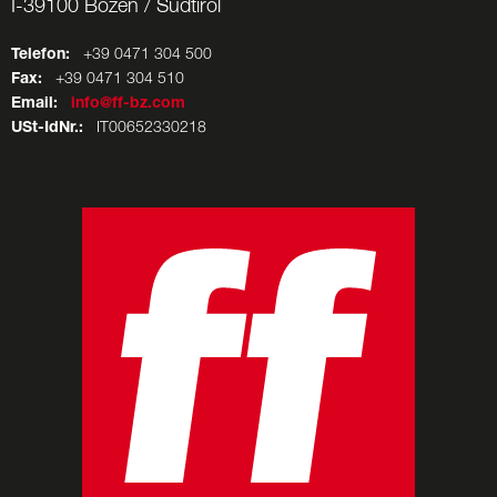
I-39100 Bozen / Südtirol
Telefon:
+39 0471 304 500
Fax:
+39 0471 304 510
Email:
info@ff-bz.com
USt-IdNr.:
IT00652330218