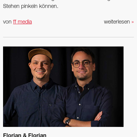
Stehen pinkeln können.
von
ff media
weiterlesen
»
Florian & Florian