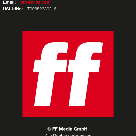
Email:
info@ff-bz.com
USt-IdNr.:
IT00652330218
©
FF Media GmbH
.