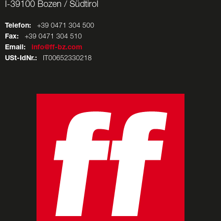
I-39100 Bozen / Südtirol
Telefon:
+39 0471 304 500
Fax:
+39 0471 304 510
Email:
info@ff-bz.com
USt-IdNr.:
IT00652330218