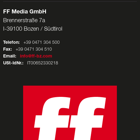
FF Media GmbH
Brennerstraße 7a
I-39100 Bozen / Südtirol
Telefon:
+39 0471 304 500
Fax:
+39 0471 304 510
Email:
info@ff-bz.com
USt-IdNr.:
IT00652330218