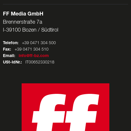
FF Media GmbH
Brennerstraße 7a
I-39100 Bozen / Südtirol
Telefon:
+39 0471 304 500
Fax:
+39 0471 304 510
Email:
info@ff-bz.com
USt-IdNr.:
IT00652330218