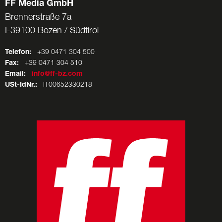
FF Media GmbH
Brennerstraße 7a
I-39100 Bozen / Südtirol
Telefon:
+39 0471 304 500
Fax:
+39 0471 304 510
Email:
info@ff-bz.com
USt-IdNr.:
IT00652330218