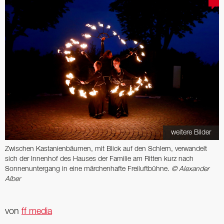
weitere Bilder
Zwischen Kastanienbäumen, mit Blick auf den Schlern, verwandelt
sich der Innenhof des Hauses der Familie am Ritten kurz nach
Sonnenuntergang in eine märchenhafte Freiluftbühne.
© Alexander
Alber
von
ff media