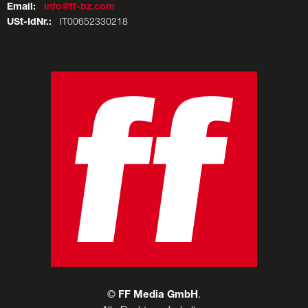
Email:
info@ff-bz.com
USt-IdNr.:
IT00652330218
©
FF Media GmbH
.