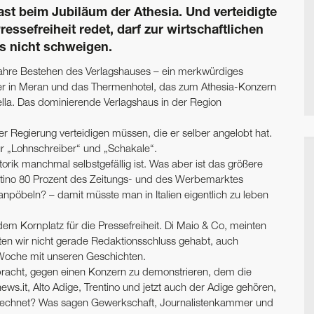
ast beim Jubiläum der Athesia. Und verteidigte
essefreiheit redet, darf zur wirtschaftlichen
s nicht schweigen.
 Jahre Bestehen des Verlagshauses – ein merkwürdiges
ater in Meran und das Thermenhotel, das zum Athesia-Konzern
ella. Das dominierende Verlagshaus in der Region
der Regierung verteidigen müssen, die er selber angelobt hat.
für „Lohnschreiber“ und „Schakale“.
ik manchmal selbstgefällig ist. Was aber ist das größere
entino 80 Prozent des Zeitungs- und des Werbemarktes
anpöbeln? – damit ­müsste man in Italien eigentlich zu leben
m Kornplatz für die Pressefreiheit. Di Maio & Co, meinten
ätten wir nicht gerade Redaktionsschluss gehabt, auch
e Woche mit unseren Geschichten.
bracht, gegen einen Konzern zu demonstrieren, dem die
news.it, Alto Adige, Trentino und jetzt auch der Adige gehören,
gerechnet? Was sagen Gewerkschaft, Journalistenkammer und