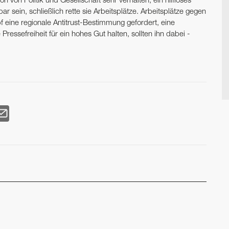
n von Politik und Gesellschaft sehr verhalten, ein hilfloses
 sein, schließlich rette sie Arbeitsplätze. Arbeitsplätze gegen
f eine regionale Antitrust-Bestimmung gefordert, eine
essefreiheit für ein hohes Gut halten, sollten ihn dabei ­