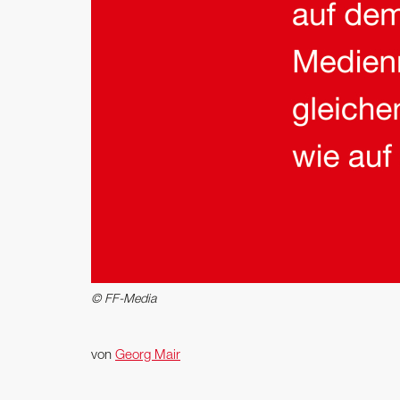
© FF-Media
von
Georg Mair