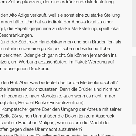
inem Zeitungskonzern, der eine erdrückende Marktstellung
n Alto Adige verkauft, weil sie sonst eine zu starke Stellung
men hätte. Und hat so indirekt der Athesia lokal zu einer
ilt, die Regeln gegen eine zu starke Markstellung, spielt lokal
e Beschränkungen.
ia (und der Südtiroler Handelskammer) und sein Bruder Toni als
natürlich über eine große politische und wirtschaftliche
berichten. Oder gleich gar nicht. Sie können jemanden ins
 nutzen, um Werbung abzuschöpfen. Im Paket: Werbung auf
r haus­eigenen Druckerei.
hen den Hut. Aber was bedeutet das für die Medienlandschaft?
iche Interessen durchzusetzen. Denn die Brüder sind nicht nur
ach Hegemonie, nach Monotonie, auch wenn es nicht immer
Flughafen, Beispiel Benko-Einkaufszentrum).
o Kompatscher gerne über den Umgang der Athesia mit seiner
en (Seite 28) seinen Unmut über die Dolomiten zum Ausdruck
bis auf ein Häufchen Mutiger), wenn es um die Macht der
offen gegen diese Übermacht aufzutreten?