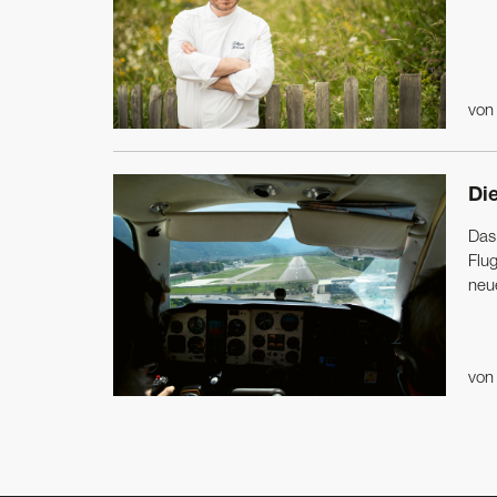
vo
Di
Das
Flug
neue
vo