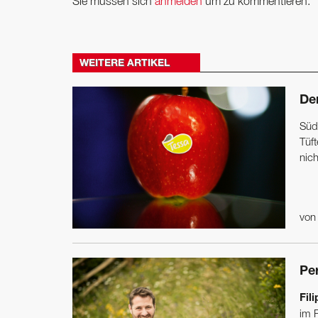
Sie müssen sich
anmelden
um zu kommentieren.
WEITERE ARTIKEL
De
Südt
Tüft
nich
vo
Pe
Fil
im 