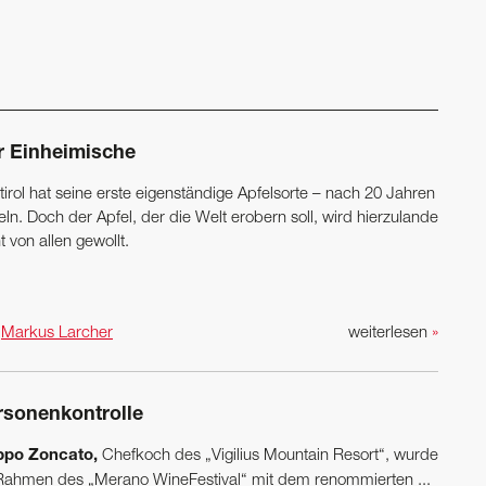
r Einheimische
irol hat seine erste eigenständige Apfelsorte – nach 20 Jahren
eln. Doch der Apfel, der die Welt erobern soll, wird hierzulande
t von allen gewollt.
n
Markus Larcher
weiterlesen
»
rsonenkontrolle
ippo Zoncato,
Chefkoch des „Vigilius Mountain Resort“, wurde
Rahmen des „Merano WineFestival“ mit dem renommierten ...