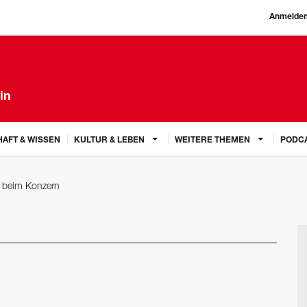
Anmelde
in
AFT & WISSEN
KULTUR & LEBEN
WEITERE THEMEN
PODC
 beim Konzern