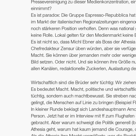
Pressevereinigung zu dieser Medienkonzentration, e
einnimmt?
Es ist paradox: Die Gruppe Espresso-Repubblica hat de
im Markt der italienischen Regionalzeitungen eingenom
noch stärkeren Position verholfen. Denn was national g
keine Rolle. Lokal gelten für den Medienmarkt kein
Es ist nicht so, dass Michl Ebner als Boss der Athes
Chefredakteur Zensur üben würden, aber sie verfügen 
Macht. Sie können über jemanden mehr oder weniger 
Bild setzen. Oder nicht. Und sie können ihre Größe
allen Kanälen, redaktionelle Zuckerlen, Auslastung de
Wirtschaftlich sind die Brüder sehr tüchtig: Wir zie
Es bedeutet Macht. Macht, politische und wirtschaftl
tüchtig, sondern auch machtbewusst. Sie streben n
gelingt, die Menschen auf Linie zu bringen (Beispiel 
In kleiner Runde beklagt sich Landeshauptmann Arn
Person. Jetzt hat er im Interview mit ff zum Flughaf
gebracht. Aber warum schweigt die Politik generell (
Athesia geht, warum hat kaum jemand die Courage, 