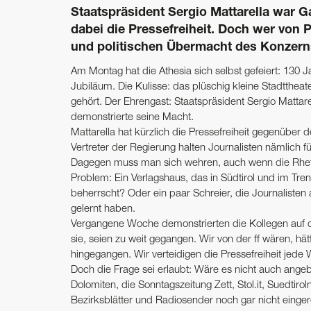
Staatspräsident Sergio Mattarella war G
dabei die Pressefreiheit. Doch wer von Pr
und politischen Übermacht des Konzern
Am Montag hat die Athesia sich selbst gefeiert: 130
Jubiläum. Die Kulisse: das plüschig kleine Stadtthe
gehört. Der Ehrengast: Staatspräsident Sergio Mattar
demonstrierte seine Macht.
Mattarella hat kürzlich die Pressefreiheit gegenüber 
Vertreter der Regierung halten Journalisten nämlich 
Dagegen muss man sich wehren, auch wenn die Rhetor
Problem: Ein Verlagshaus, das in Südtirol und im Tr
beherrscht? Oder ein paar Schreier, die Journalisten 
gelernt haben.
Vergangene Woche demonstrierten die Kollegen auf de
sie, seien zu weit gegangen. Wir von der ff wären, h
hingegangen. Wir verteidigen die Pressefreiheit jed
Doch die Frage sei erlaubt: Wäre es nicht auch ange
Dolomiten, die Sonntagszeitung Zett, Stol.it, Suedtirol
Bezirksblätter und Radiosender noch gar nicht ein