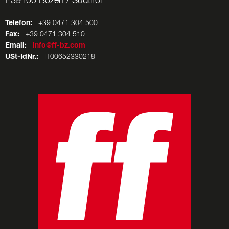
I-39100 Bozen / Südtirol
Telefon:
+39 0471 304 500
Fax:
+39 0471 304 510
Email:
info@ff-bz.com
USt-IdNr.:
IT00652330218