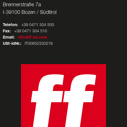
Brennerstraße 7a
I-39100 Bozen / Südtirol
Telefon:
+39 0471 304 500
Fax:
+39 0471 304 510
Email:
info@ff-bz.com
USt-IdNr.:
IT00652330218