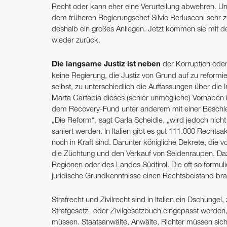
Recht oder kann eher eine Verurteilung abwehren. U
dem früheren Regierungschef Silvio Berlusconi sehr z
deshalb ein großes Anliegen. Jetzt kommen sie mit d
wieder zurück.
Die langsame Justiz ist neben
der Korruption oder
keine Regierung, die Justiz von Grund auf zu reformi
selbst, zu unterschiedlich die Auffassungen über die I
Marta Cartabia dieses (schier unmögliche) Vorhaben 
dem Recovery-Fund unter anderem mit einer Beschle
„Die Reform“, sagt Carla Scheidle, „wird jedoch nich
saniert werden. In Italien gibt es gut 111.000 Rechts
noch in Kraft sind. Darunter königliche Dekrete, die
die Züchtung und den Verkauf von Seidenraupen. Da
Regionen oder des Landes Südtirol. Die oft so formul
juridische Grundkenntnisse einen Rechtsbeistand b
Strafrecht und Zivilrecht sind in Italien ein Dschunge
Strafgesetz- oder Zivilgesetzbuch eingepasst werden
müssen. Staatsanwälte, Anwälte, Richter müssen sic