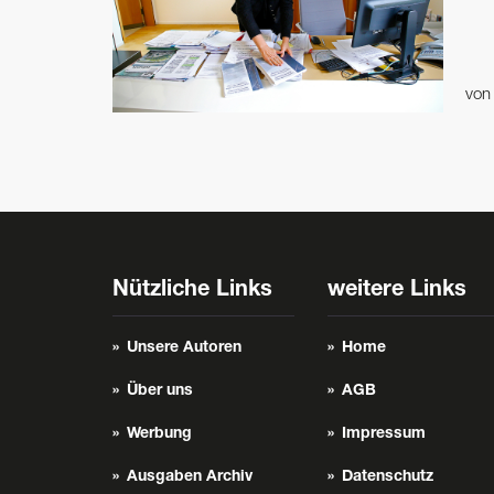
vo
Nützliche Links
weitere Links
Unsere Autoren
Home
Über uns
AGB
Werbung
Impressum
Ausgaben Archiv
Datenschutz