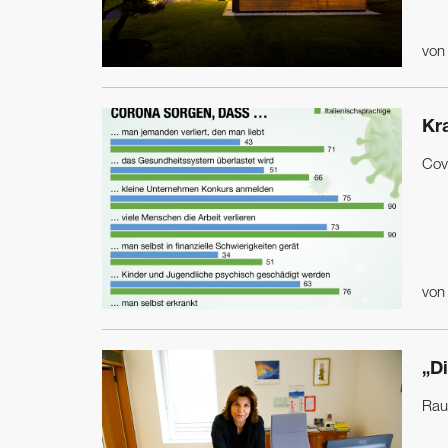
vo
Kr
Cov
vo
„D
Rau