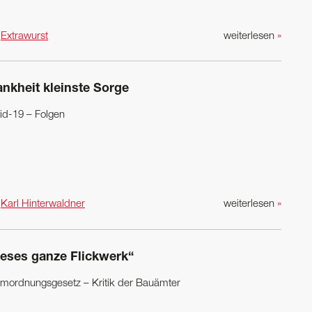
n
Extrawurst
weiterlesen
»
ankheit kleinste Sorge
id-19 – Folgen
n
Karl Hinterwaldner
weiterlesen
»
ieses ganze Flickwerk“
mordnungsgesetz – Kritik der Bauämter