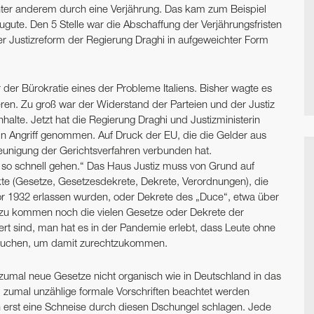
nter anderem durch eine Verjährung. Das kam zum Beispiel
ugute. Den 5 Stelle war die Abschaffung der Verjährungsfristen
er Justizreform der Regierung Draghi in aufgeweichter Form
 der Bürokratie eines der Probleme Italiens. Bisher wagte es
eren. Zu groß war der Widerstand der Parteien und der Justiz
nhalte. Jetzt hat die Regierung Draghi und Justizministerin
in Angriff genommen. Auf Druck der EU, die die Gelder aus
unigung der Gerichtsverfahren verbunden hat.
t so schnell gehen.“ Das Haus Justiz muss von Grund auf
akte (Gesetze, Gesetzesdekrete, Dekrete, Verordnungen), die
 vor 1932 erlassen wurden, oder Dekrete des „Duce“, etwa über
zu kommen noch die vielen Gesetze oder Dekrete der
iert sind, man hat es in der Pandemie erlebt, dass Leute ohne
rauchen, um damit zurechtzukommen.
l, zumal neue Gesetze nicht organisch wie in Deutschland in das
, zumal unzählige formale Vorschriften beachtet werden
h erst eine Schneise durch diesen Dschungel schlagen. Jede