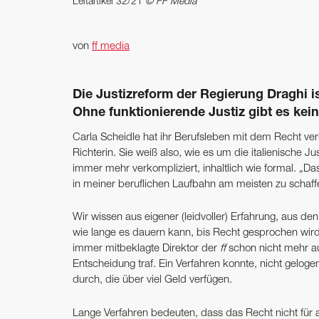
Leitartikel 32/21
© FF Media
von
ff media
Die Justizreform der Regierung Draghi ist
Ohne funktionierende Justiz gibt es kei
Carla Scheidle hat ihr Berufsleben mit dem Recht verb
Richterin. Sie weiß also, wie es um die italienische Ju
immer mehr verkompliziert, inhaltlich wie formal. „
in meiner beruflichen Laufbahn am meisten zu schaf
Wir wissen aus eigener (leidvoller) Erfahrung, aus d
wie lange es dauern kann, bis Recht gesprochen wird
immer mitbeklagte Direktor der
ff
schon nicht mehr auf
Entscheidung traf. Ein Verfahren konnte, nicht gelog
durch, die über viel Geld verfügen.
Lange Verfahren bedeuten, dass das Recht nicht für 