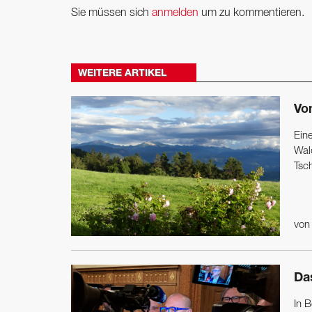
Sie müssen sich
anmelden
um zu kommentieren.
WEITERE ARTIKEL
Vo
Ein
Wal
Tsch
vo
Da
In B