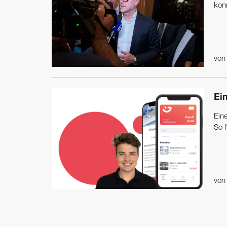
kon
vo
Ei
Eine
So f
vo