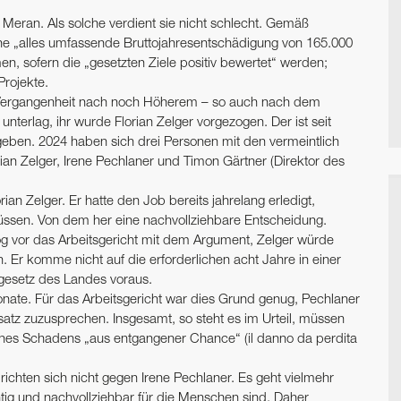
 Meran. Als solche verdient sie nicht schlecht. Gemäß
eine „alles umfassende Bruttojahresentschädigung von 165.000
n, sofern die „gesetzten Ziele positiv bewertet“ werden;
Projekte.
n Vergangenheit nach noch Höherem – so auch nach dem
nterlag, ihr wurde Florian Zelger vorgezogen. Der ist seit
geben. 2024 haben sich drei Personen mit den vermeintlich
n Zelger, Irene Pechlaner und Timon Gärtner (Direktor des
an Zelger. Er hatte den Job bereits jahrelang erledigt,
müssen. Von dem her eine nachvollziehbare Entscheidung.
zog vor das Arbeitsgericht mit dem Argument, Zelger würde
 Er komme nicht auf die erforderlichen acht Jahre in einer
egesetz des Landes voraus.
onate. Für das Arbeitsgericht war dies Grund genug, Pechlaner
tz zuzusprechen. Insgesamt, so steht es im Urteil, müssen
nes Schadens „aus entgangener Chance“ (il danno da perdita
 richten sich nicht gegen Irene Pechlaner. Es geht vielmehr
tig und nachvollziehbar für die Menschen sind. Daher