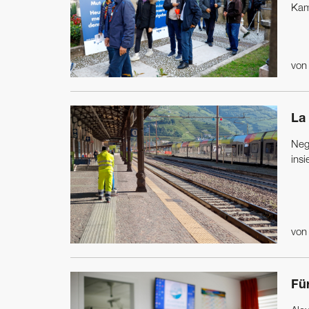
Kam
vo
La 
Negl
insi
vo
Fü