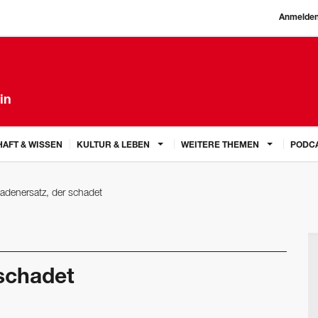
Anmelde
in
AFT & WISSEN
KULTUR & LEBEN
WEITERE THEMEN
PODC
adenersatz, der schadet
schadet