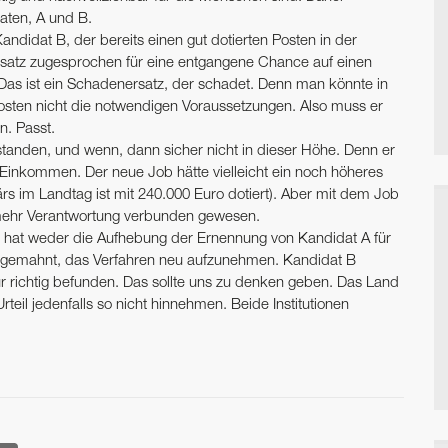
aten, A und B.
didat B, der bereits einen gut dotierten Posten in der
satz zugesprochen für eine entgangene Chance auf einen
. Das ist ein Schadenersatz, der schadet. Denn man könnte in
osten nicht die notwendigen Voraussetzungen. Also muss er
n. Passt.
tstanden, und wenn, dann sicher nicht in dieser Höhe. Denn er
Einkommen. Der neue Job hätte vielleicht ein noch höheres
 im Landtag ist mit 240.000 Euro dotiert). Aber mit dem Job
 mehr Verantwortung verbunden gewesen.
Er hat weder die Aufhebung der Ernennung von Kandidat A für
u gemahnt, das Verfahren neu aufzunehmen. Kandidat B
für richtig befunden. Das sollte uns zu denken geben. Das Land
rteil jedenfalls so nicht hinnehmen. Beide Institutionen