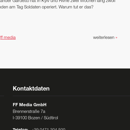
xander Gardetto hat in Kyiv und Rivne zwei Wochen lang zwölf
nden am Tag Soldaten operiert. Warum tut er das?
n
ff media
weiterlesen
»
Kontaktdaten
FF Media GmbH
Brennerstraße 7a
I-39100 Bozen / Südtirol