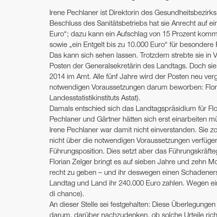
Irene Pechlaner ist Direktorin des Gesundheitsbezirks
Beschluss des Sanitätsbetriebs hat sie Anrecht auf 
Euro“; dazu kann ein Aufschlag von 15 Prozent komme
sowie „ein Entgelt bis zu 10.000 Euro“ für besondere 
Das kann sich sehen lassen. Trotzdem strebte sie i
Posten der Generalsekretärin des Landtags. Doch sie u
2014 im Amt. Alle fünf Jahre wird der Posten neu ver
notwendigen Voraussetzungen darum beworben: Floria
Landesstatistikinstituts Astat).
Damals entschied sich das Landtagspräsidium für Flori
Pechlaner und Gärtner hätten sich erst einarbeiten 
Irene Pechlaner war damit nicht einverstanden. Sie 
nicht über die notwendigen Voraussetzungen verfügen.
Führungsposition. Dies setzt aber das Führungskräft
Florian Zelger bringt es auf sieben Jahre und zehn M
recht zu geben – und ihr deswegen einen Schadenersa
Landtag und Land ihr 240.000 Euro zahlen. Wegen ei
di chance).
An dieser Stelle sei festgehalten: Diese Überlegungen
darum, darüber nachzudenken, ob solche Urteile rich